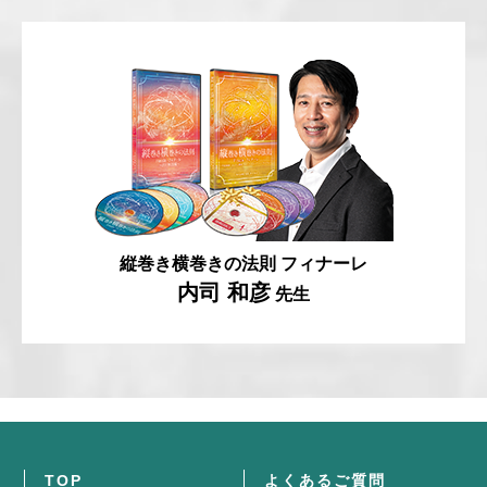
縦巻き横巻きの法則 フィナーレ
内司 和彦
先生
TOP
よくあるご質問