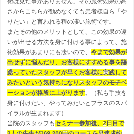
術は見た事がありません。その施術効果の高
さからこちらが勧めなくても患者様自ら「や
りたい」と言われる程の凄い施術です。
またその他のメリットとして、この効果の違
いが出せる方法を身に付ける事によって、施
術効果があまりにも凄いので、
今まで効果が
出せずに悩んだり、お客様にすすめる事を躊
躇っていたスタッフが早くお客様に実践して
みたいという気持ちになりスタッフのモチベ
ーションが格段に上がります
。（私も手技を
身に付けたい、やってみたいとプラスのスパ
イラルが生まれます）
当院のスタッフも
セミナー参加後、2日目で
2人の先生が168,200円のコースを早速成約